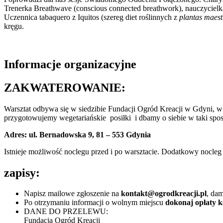
Trenerka Breathwave (conscious connected breathwork), nauczycielka 
Uczennica tabaquero z Iquitos (szereg diet roślinnych z
plantas maest
kręgu.
Informacje organizacyjne
ZAKWATEROWANIE:
Warsztat odbywa się w siedzibie Fundacji Ogród Kreacji w Gdyni, 
przygotowujemy wegetariańskie
posiłki
i dbamy o siebie w taki sp
Adres: ul. Bernadowska 9, 81 – 553 Gdynia
Istnieje możliwość noclegu przed i po warsztacie. Dodatkowy nocleg ł
zapisy:
Napisz mailowe zgłoszenie na
kontakt@ogrodkreacji.pl
, dam
Po otrzymaniu informacji o wolnym miejscu
dokonaj opłaty k
DANE DO PRZELEWU:
Fundacja Ogród Kreacji