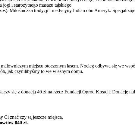
jogi i starożytnego masażu tajskiego.
ras
). Miłośniczka tradycji i medycyny Indian obu Ameryk. Specjalizuj
w malowniczym miejscu otoczonym lasem. Nocleg odbywa się we wspól
osób, jak czynilibyśmy to we własnym domu.
ączy się z donacją 40 zł na rzecz Fundacji Ogród Kreacji. Donację nal
y Ci znać czy są jeszcze miejsca.
osztów 840 zł.