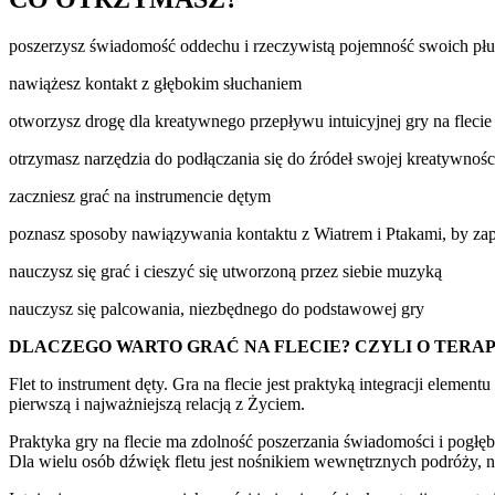
poszerzysz świadomość oddechu i rzeczywistą pojemność swoich pł
nawiążesz kontakt z głębokim słuchaniem
otworzysz drogę dla kreatywnego przepływu intuicyjnej gry na flecie
otrzymasz narzędzia do podłączania się do źródeł swojej kreatywnośc
zaczniesz grać na instrumencie dętym
poznasz sposoby nawiązywania kontaktu z Wiatrem i Ptakami, by zap
nauczysz się grać i cieszyć się utworzoną przez siebie muzyką
nauczysz się palcowania, niezbędnego do podstawowej gry
DLACZEGO WARTO GRAĆ NA FLECIE? CZYLI O TERA
Flet to instrument dęty. Gra na flecie jest praktyką integracji elem
pierwszą i najważniejszą relacją z Życiem.
Praktyka gry na flecie ma zdolność poszerzania świadomości i pogłęb
Dla wielu osób dźwięk fletu jest nośnikiem wewnętrznych podróży, na