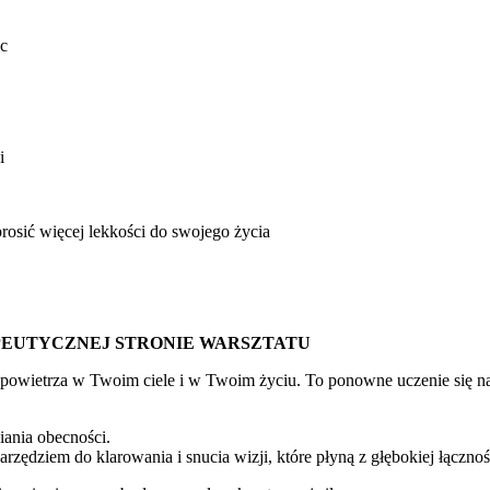
uc
i
rosić więcej lekkości do swojego życia
PEUTYCZNEJ STRONIE WARSZTATU
entu powietrza w Twoim ciele i w Twoim życiu. To ponowne uczenie się 
iania obecności.
rzędziem do klarowania i snucia wizji, które płyną z głębokiej łączno