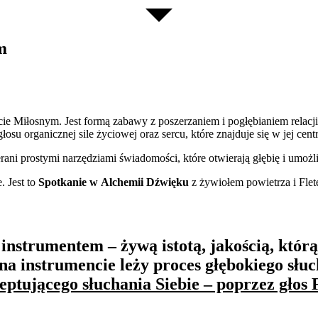
m
ecie Miłosnym. Jest formą zabawy z poszerzaniem i pogłębianiem relacj
osu organicznej sile życiowej oraz sercu, które znajduje się w jej cent
ani prostymi narzędziami świadomości, które otwierają głębię i umożli
. Jest to
Spotkanie w Alchemii Dźwięku
z żywiołem powietrza i Flete
z instrumentem – żywą istotą, jakością, któr
 na instrumencie leży proces głębokiego słuc
ptującego słuchania Siebie – poprzez głos F