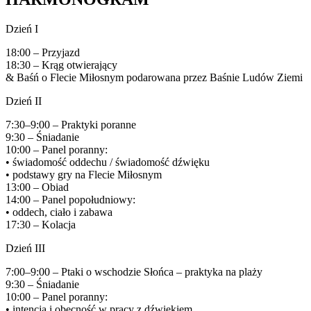
Dzień I
18:00 – Przyjazd
18:30 – Krąg otwierający
& Baśń o Flecie Miłosnym podarowana przez Baśnie Ludów Ziemi
Dzień II
7:30–9:00 – Praktyki poranne
9:30 – Śniadanie
10:00 – Panel poranny:
• świadomość oddechu / świadomość dźwięku
• podstawy gry na Flecie Miłosnym
13:00 – Obiad
14:00 – Panel popołudniowy:
• oddech, ciało i zabawa
17:30 – Kolacja
Dzień III
7:00–9:00 – Ptaki o wschodzie Słońca – praktyka na plaży
9:30 – Śniadanie
10:00 – Panel poranny:
• intencja i obecność w pracy z dźwiękiem