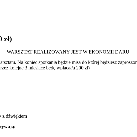
 zł)
WARSZTAT REALIZOWANY JEST W EKONOMII DARU
arsztatu. Na koniec spotkania będzie misa do której będziesz zaproszo
rzez kolejne 3 miesiące będę wpłacał/a 200 zł)
y z dźwiękiem
krywają: