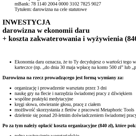
mBank: 78 1140 2004 0000 3102 7825 9027
Tytułem: darowizna na cele statutowe
INWESTYCJA
darowizna w ekonomii daru
+ koszta zakwaterowania i wyżywienia (840
Ekonomia daru oznacza, że to Ty decydujesz o wartości tego w
karteczce (np. „do dnia 30 maja wpłacę na konto 500 zł” lub „p
Darowizna na rzecz prowadzącego jest formą wymiany za:
organizację i prowadzenie warsztatu przez 3 dni
naukę gry na flecie i narzędzia świadomej pracy z dźwiękiem
wspólne praktyki medytacyjne
kręgi słowa, otwieranie głosu, pracę z ciałem
możliwość skorzystania z fletów z pracowni Metaphoric Tools
dzielenie się ponad 20-letnim doświadczeniem świadomej prac
Po za tym należy opłacić koszta organizacyjne (840 zł), które po
pełna wyżywienie wegetariańskie