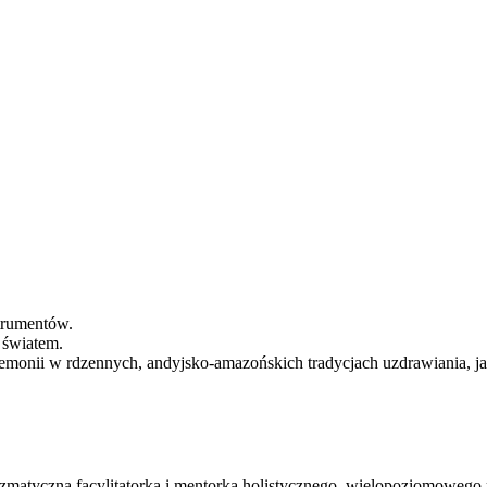
trumentów.
 światem.
monii w rdzennych, andyjsko-amazońskich tradycjach uzdrawiania, jak i 
atyczna facylitatorka i mentorka holistycznego, wielopoziomowego 