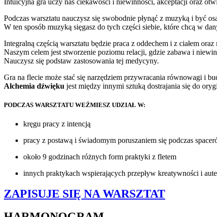
Intuicyjna gra uczy nas ciekawości i niewinności, akceptacji oraz ot
Podczas warsztatu nauczysz się swobodnie płynąć z muzyką i być o
W ten sposób muzyką sięgasz do tych części siebie, które chcą w d
Integralną częścią warsztatu będzie praca z oddechem i z ciałem oraz
Naszym celem jest stworzenie poziomu relacji, gdzie zabawa i niewinn
Nauczysz się podstaw zastosowania tej medycyny.
Gra na flecie może stać się narzędziem przywracania równowagi i b
Alchemia dźwięku
jest między innymi sztuką dostrajania się do ory
PODCZAS WARSZTATU WEŹMIESZ UDZIAŁ W:
kręgu pracy z intencją
pracy z postawą i świadomym poruszaniem się podczas spacer
około 9 godzinach różnych form praktyki z fletem
innych praktykach wspierających przepływ kreatywności i aute
ZAPISUJE SIĘ NA WARSZTAT
HARMONOGRAM