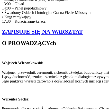
13:00 – Obiad
14:00 – Panel popołudniowy:
• Świadomy Oddech i Intuicyjna Gra na Flecie Miłosnym
• Krąg zamykający
17:30 – Kolacja zamykająca
ZAPISUJE SIĘ NA WARSZTAT
O PROWADZĄCYch
Wojciech Wieconkowski
:
Wizjoner, przewodnik ceremonii, alchemik dźwięku, budowniczy ins
Łączy duchowość, sztukę i rzemiosło z głębokim dialogiem z żywym
Jego praktyka wyrasta zarówno z doświadczeń licznych inicjacji i cere
Weronka Sacha:
Poprowadzi dla nas sesje Świadomego Oddechu Połączonego. Charyzm