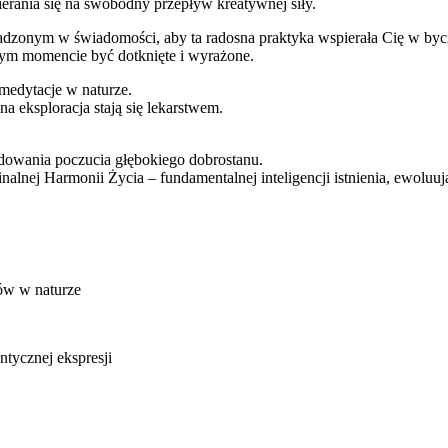
wierania się na swobodny przepływ kreatywnej siły.
sadzonym w świadomości, aby ta radosna praktyka wspierała Cię w by
anym momencie być dotknięte i wyrażone.
 medytacje w naturze.
a eksploracja stają się lekarstwem.
udowania poczucia głębokiego dobrostanu.
ginalnej Harmonii Życia – fundamentalnej inteligencji istnienia, ewol
ów w naturze
ntycznej ekspresji