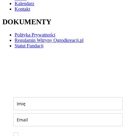
Kalendarz
Kontakt
DOKUMENTY
Polityka Prywatności
Regulamin Witryny Ogrodkreacji.pl
Statut Fundacji
NEWSLETTER
Jeśli chcesz otrzymywać informacje o aktualnych
projektach i spotkaniach w formie maila, zapisz się
na newsletter. Wysyłamy go w każdy poniedziałek.
Rozumiem, że zapisuję się na newsletter Ogrodu Kreacji.