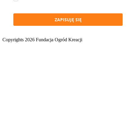
Jest to zgodne z
polityką prywatności.
ZAPISUJĘ SIĘ
Copyrights 2026 Fundacja Ogród Kreacji